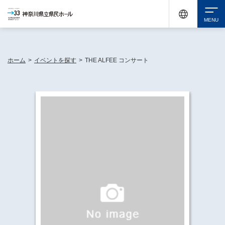
神奈川県民ホールは休館中においても、県内33市町村で多彩な芸術文化を届ける活動
《KANAGAWA 33 ACT》を展開し、地域に身近な感動を広げています。
検索
ホーム
>
イベントを探す
>
THE ALFEE コンサート
チケット購入
イベントを探す
・ イベント一覧
休館中の県民ホールについて
・ イベントカレンダー
・ 施設概要
神奈川県立県民ホールSNS