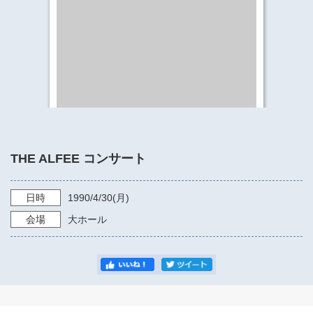
​​​​​​​​​​​​​神奈川県立県民ホール
・ パイプオルガン
ギャラリーSNS
・ 神奈川県民ホールの取り組み
THE ALFEE コンサート
日時
1990/4/30
(月)
会場
大ホール