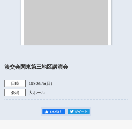
​​​​​​​​​​​​​神奈川県立県民ホール
・ パイプオルガン
ギャラリーSNS
・ 神奈川県民ホールの取り組み
淡交会関東第三地区講演会
日時
1990/8/5
(日)
会場
大ホール