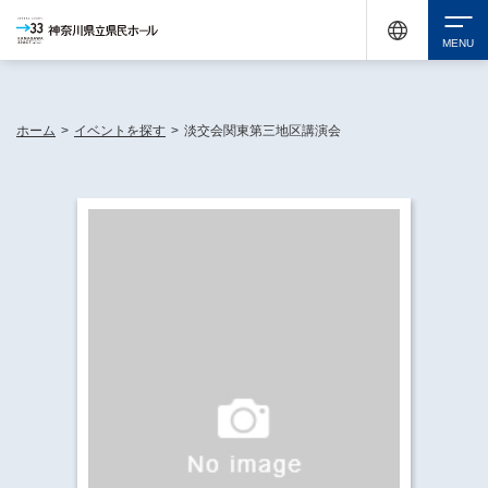
神奈川県民ホールは休館中においても、県内33市町村で多彩な芸術文化を届ける活動
《KANAGAWA 33 ACT》を展開し、地域に身近な感動を広げています。
検索
ホーム
>
イベントを探す
>
淡交会関東第三地区講演会
チケット購入
イベントを探す
・ イベント一覧
休館中の県民ホールについて
・ イベントカレンダー
・ 施設概要
神奈川県立県民ホールSNS