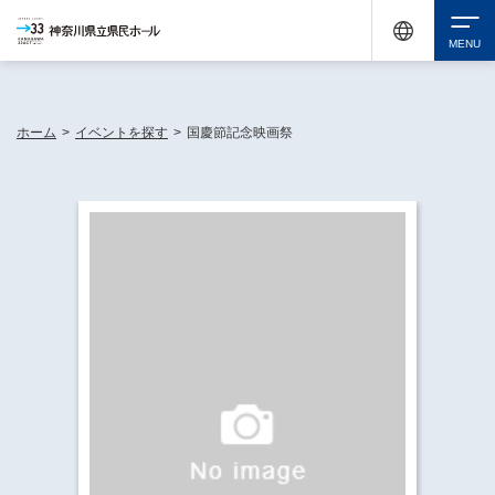
神奈川県民ホールは休館中においても、県内33市町村で多彩な芸術文化を届ける活動
《KANAGAWA 33 ACT》を展開し、地域に身近な感動を広げています。
検索
ホーム
>
イベントを探す
>
国慶節記念映画祭
チケット購入
イベントを探す
・ イベント一覧
休館中の県民ホールについて
・ イベントカレンダー
・ 施設概要
神奈川県立県民ホールSNS