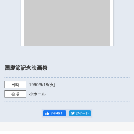
​​​​​​​​​​​​​神奈川県立県民ホール
・ パイプオルガン
ギャラリーSNS
・ 神奈川県民ホールの取り組み
国慶節記念映画祭
日時
1990/9/18
(火)
会場
小ホール