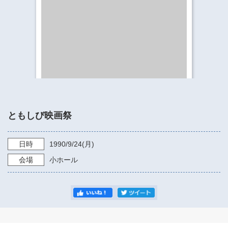
​​​​​​​​​​​​​神奈川県立県民ホール
・ パイプオルガン
ギャラリーSNS
・ 神奈川県民ホールの取り組み
ともしび映画祭
日時
1990/9/24
(月)
会場
小ホール