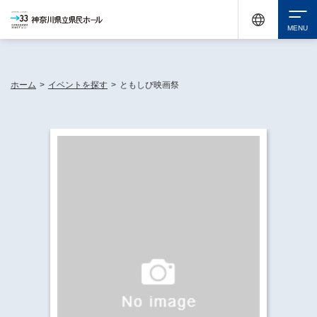
神奈川県民ホールは休館中においても、県内33市町村で多彩な芸術文化を届ける活動
《KANAGAWA 33 ACT》を展開し、地域に身近な感動を広げています。
検索
ホーム
>
イベントを探す
>
ともしび映画祭
チケット購入
イベントを探す
・ イベント一覧
休館中の県民ホールについて
・ イベントカレンダー
・ 施設概要
神奈川県立県民ホールSNS