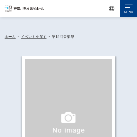
神奈川県民ホールは休館中においても、県内33市町村で多彩な芸術文化を届ける活動
《KANAGAWA 33 ACT》を展開し、地域に身近な感動を広げています。
検索
ホーム
>
イベントを探す
>
第15回音楽祭
チケット購入
イベントを探す
・ イベント一覧
休館中の県民ホールについて
・ イベントカレンダー
・ 施設概要
神奈川県立県民ホールSNS