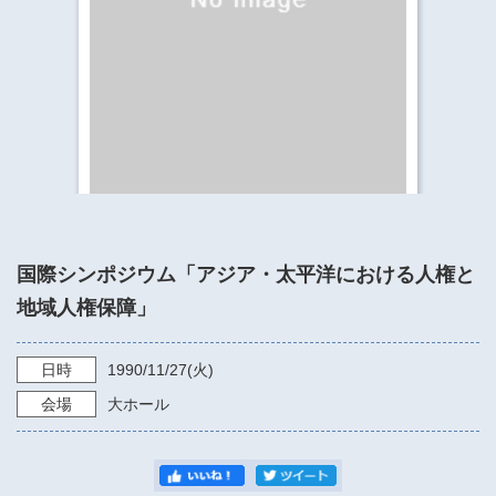
​​​​​​​​​​​​​神奈川県立県民ホール
・ パイプオルガン
ギャラリーSNS
・ 神奈川県民ホールの取り組み
国際シンポジウム「アジア・太平洋における人権と
地域人権保障」
日時
1990/11/27
(火)
会場
大ホール