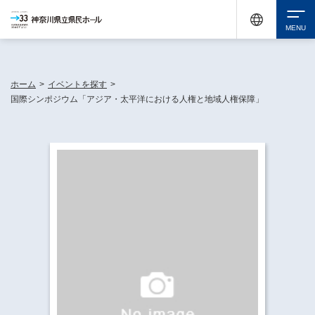
神奈川県民ホールは休館中においても、県内33市町村で多彩な芸術文化を届ける活動
《KANAGAWA 33 ACT》を展開し、地域に身近な感動を広げています。
検索
ホーム
>
イベントを探す
>
国際シンポジウム「アジア・太平洋における人権と地域人権保障」
チケット購入
イベントを探す
・ イベント一覧
休館中の県民ホールについて
・ イベントカレンダー
・ 施設概要
神奈川県立県民ホールSNS