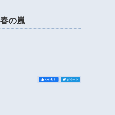
7 春の嵐
）