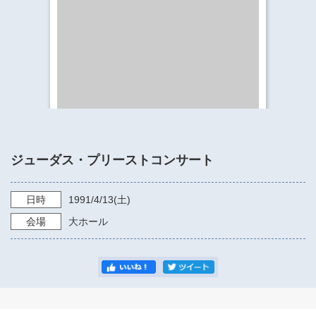
​​​​​​​​​​​​​神奈川県立県民ホール
・ パイプオルガン
ギャラリーSNS
・ 神奈川県民ホールの取り組み
ジューダス・プリーストコンサート
日時
1991/4/13
(土)
会場
大ホール