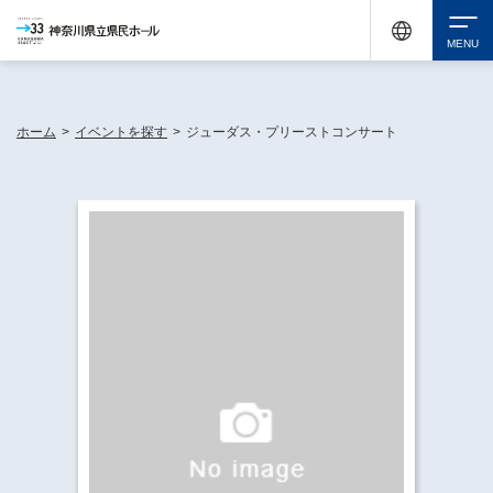
神奈川県民ホールは休館中においても、県内33市町村で多彩な芸術文化を届ける活動
《KANAGAWA 33 ACT》を展開し、地域に身近な感動を広げています。
検索
ホーム
>
イベントを探す
>
ジューダス・プリーストコンサート
チケット購入
イベントを探す
・ イベント一覧
休館中の県民ホールについて
・ イベントカレンダー
・ 施設概要
神奈川県立県民ホールSNS