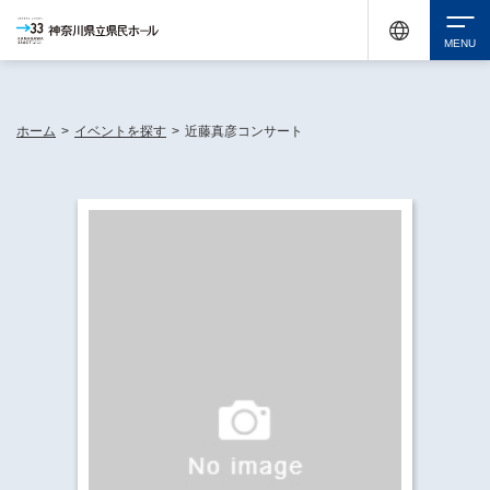
神奈川県民ホールは休館中においても、県内33市町村で多彩な芸術文化を届ける活動
《KANAGAWA 33 ACT》を展開し、地域に身近な感動を広げています。
検索
ホーム
>
イベントを探す
>
近藤真彦コンサート
チケット購入
イベントを探す
・ イベント一覧
休館中の県民ホールについて
・ イベントカレンダー
・ 施設概要
神奈川県立県民ホールSNS