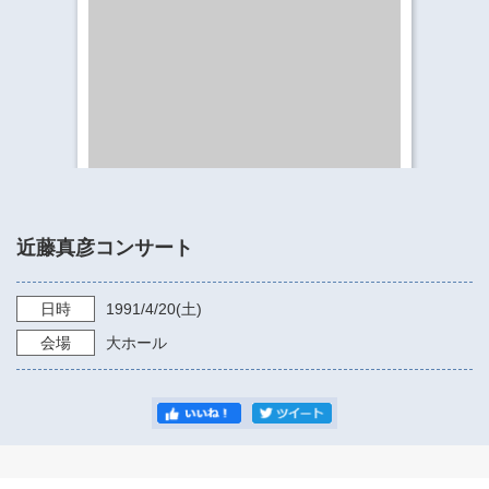
​​​​​​​​​​​​​神奈川県立県民ホール
・ パイプオルガン
ギャラリーSNS
・ 神奈川県民ホールの取り組み
近藤真彦コンサート
日時
1991/4/20
(土)
会場
大ホール