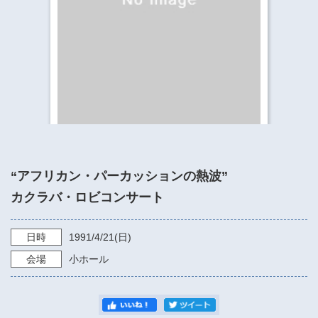
​​​​​​​​​​​​​神奈川県立県民ホール
・ パイプオルガン
ギャラリーSNS
・ 神奈川県民ホールの取り組み
“アフリカン・パーカッションの熱波”
カクラバ・ロビコンサート
日時
1991/4/21
(日)
会場
小ホール