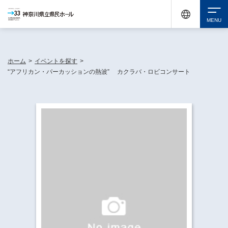
神奈川県民ホールは休館中においても、県内33市町村で多彩な芸術文化を届ける活動
《KANAGAWA 33 ACT》を展開し、地域に身近な感動を広げています。
検索
ホーム
>
イベントを探す
>
“アフリカン・パーカッションの熱波” カクラバ・ロビコンサート
チケット購入
イベントを探す
・ イベント一覧
休館中の県民ホールについて
・ イベントカレンダー
・ 施設概要
神奈川県立県民ホールSNS