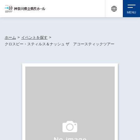
神奈川県民ホールは休館中においても、県内33市町村で多彩な芸術文化を届ける活動
《KANAGAWA 33 ACT》を展開し、地域に身近な感動を広げています。
検索
ホーム
>
イベントを探す
>
クロスビー・スティルス＆ナッシュ ザ アコースティックツアー
チケット購入
イベントを探す
・ イベント一覧
休館中の県民ホールについて
・ イベントカレンダー
・ 施設概要
神奈川県立県民ホールSNS