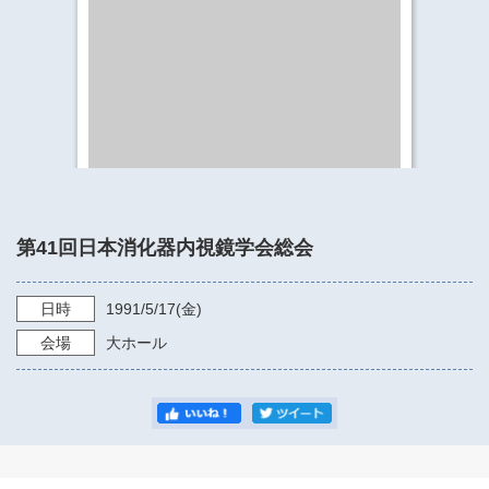
​​​​​​​​​​​​​神奈川県立県民ホール
・ パイプオルガン
ギャラリーSNS
・ 神奈川県民ホールの取り組み
第41回日本消化器内視鏡学会総会
日時
1991/5/17
(金)
会場
大ホール