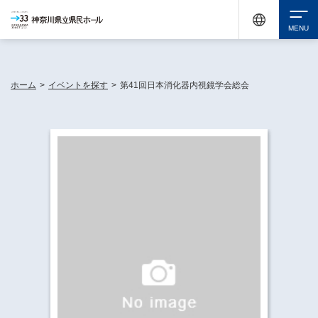
神奈川県民ホールは休館中においても、県内33市町村で多彩な芸術文化を届ける活動
《KANAGAWA 33 ACT》を展開し、地域に身近な感動を広げています。
検索
ホーム
>
イベントを探す
>
第41回日本消化器内視鏡学会総会
チケット購入
イベントを探す
・ イベント一覧
休館中の県民ホールについて
・ イベントカレンダー
・ 施設概要
神奈川県立県民ホールSNS