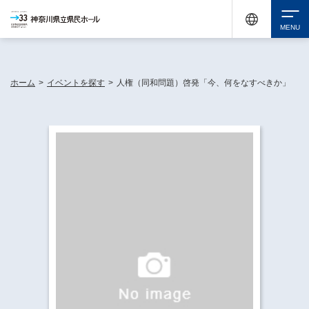
神奈川県民ホールは休館中においても、県内33市町村で多彩な芸術文化を届ける活動
《KANAGAWA 33 ACT》を展開し、地域に身近な感動を広げています。
検索
ホーム
>
イベントを探す
>
人権（同和問題）啓発「今、何をなすべきか」
チケット購入
イベントを探す
・ イベント一覧
休館中の県民ホールについて
・ イベントカレンダー
・ 施設概要
神奈川県立県民ホールSNS