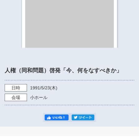
​​​​​​​​​​​​​神奈川県立県民ホール
・ パイプオルガン
ギャラリーSNS
・ 神奈川県民ホールの取り組み
人権（同和問題）啓発「今、何をなすべきか」
日時
1991/5/23
(木)
会場
小ホール