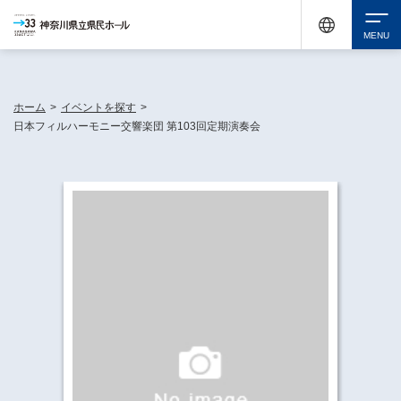
神奈川県民ホールは休館中においても、県内33市町村で多彩な芸術文化を届ける活動
《KANAGAWA 33 ACT》を展開し、地域に身近な感動を広げています。
検索
ホーム
>
イベントを探す
>
日本フィルハーモニー交響楽団 第103回定期演奏会
チケット購入
イベントを探す
・ イベント一覧
休館中の県民ホールについて
・ イベントカレンダー
・ 施設概要
神奈川県立県民ホールSNS