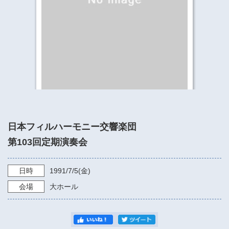
​​​​​​​​​​​​​神奈川県立県民ホール
・ パイプオルガン
ギャラリーSNS
・ 神奈川県民ホールの取り組み
日本フィルハーモニー交響楽団
第103回定期演奏会
日時
1991/7/5
(金)
会場
大ホール