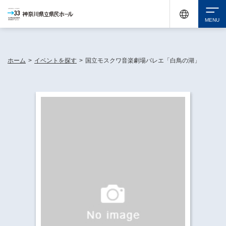
神奈川県民ホールは休館中においても、県内33市町村で多彩な芸術文化を届ける活動
《KANAGAWA 33 ACT》を展開し、地域に身近な感動を広げています。
検索
ホーム
>
イベントを探す
>
国立モスクワ音楽劇場バレエ「白鳥の湖」
チケット購入
イベントを探す
・ イベント一覧
休館中の県民ホールについて
・ イベントカレンダー
・ 施設概要
神奈川県立県民ホールSNS