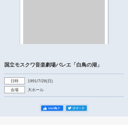
​​​​​​​​​​​​​神奈川県立県民ホール
・ パイプオルガン
ギャラリーSNS
・ 神奈川県民ホールの取り組み
国立モスクワ音楽劇場バレエ「白鳥の湖」
日時
1991/7/28
(日)
会場
大ホール