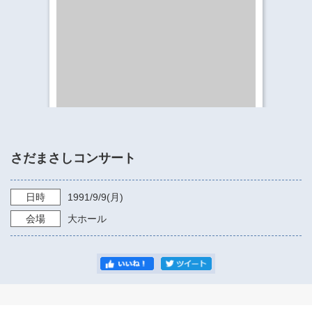
​​​​​​​​​​​​​神奈川県立県民ホール
・ パイプオルガン
ギャラリーSNS
・ 神奈川県民ホールの取り組み
さだまさしコンサート
日時
1991/9/9
(月)
会場
大ホール