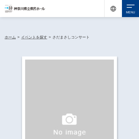
神奈川県民ホールは休館中においても、県内33市町村で多彩な芸術文化を届ける活動
《KANAGAWA 33 ACT》を展開し、地域に身近な感動を広げています。
検索
ホーム
>
イベントを探す
>
さだまさしコンサート
チケット購入
イベントを探す
・ イベント一覧
休館中の県民ホールについて
・ イベントカレンダー
・ 施設概要
神奈川県立県民ホールSNS