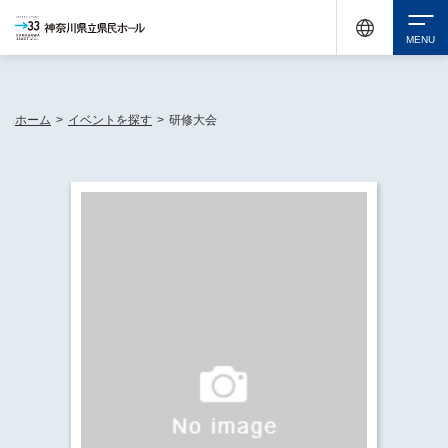
神奈川県民ホールは休館中においても、県内33市町村で多彩な芸術文化を届ける活動
《KANAGAWA 33 ACT》を展開し、地域に身近な感動を広げています。
検索
ホーム
>
イベントを探す
>
研修大会
チケット購入
イベントを探す
・ イベント一覧
休館中の県民ホールについて
・ イベントカレンダー
・ 施設概要
神奈川県立県民ホールSNS