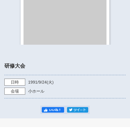
​​​​​​​​​​​​​神奈川県立県民ホール
・ パイプオルガン
ギャラリーSNS
・ 神奈川県民ホールの取り組み
研修大会
日時
1991/9/24
(火)
会場
小ホール