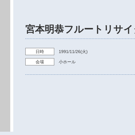
宮本明恭フルートリサイ
日時
1991/11/26
(火)
会場
小ホール