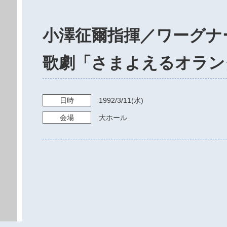
小澤征爾指揮／ワーグナ
歌劇「さまよえるオラン
日時
1992/3/11
(水)
会場
大ホール