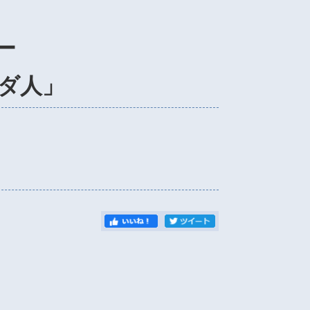
ー
ダ人」