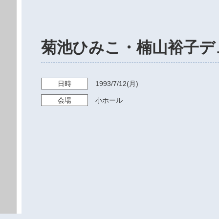
菊池ひみこ・楠山裕子デ
日時
1993/7/12
(月)
会場
小ホール