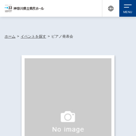
神奈川県民ホールは休館中においても、県内33市町村で多彩な芸術文化を届ける活動
《KANAGAWA 33 ACT》を展開し、地域に身近な感動を広げています。
検索
ホーム
>
イベントを探す
>
ピアノ発表会
チケット購入
イベントを探す
・ イベント一覧
休館中の県民ホールについて
・ イベントカレンダー
・ 施設概要
神奈川県立県民ホールSNS