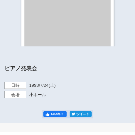
​​​​​​​​​​​​​神奈川県立県民ホール
・ パイプオルガン
ギャラリーSNS
・ 神奈川県民ホールの取り組み
ピアノ発表会
日時
1993/7/24
(土)
会場
小ホール