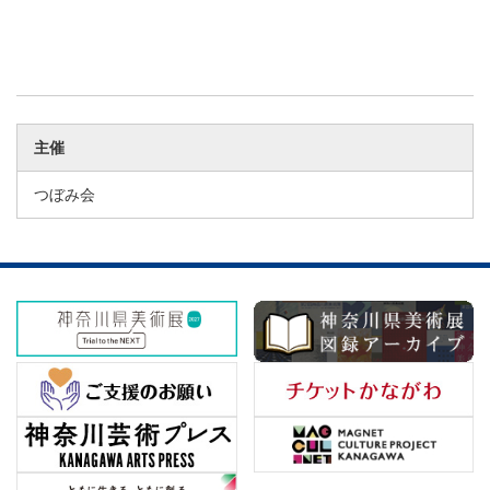
主催
つぼみ会