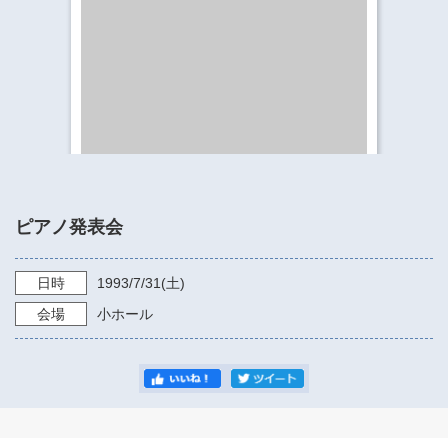
​​​​​​​​​​​​​神奈川県立県民ホール
・ パイプオルガン
ギャラリーSNS
・ 神奈川県民ホールの取り組み
ピアノ発表会
日時
1993/7/31
(土)
会場
小ホール