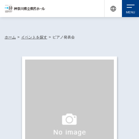
神奈川県民ホールは休館中においても、県内33市町村で多彩な芸術文化を届ける活動
《KANAGAWA 33 ACT》を展開し、地域に身近な感動を広げています。
検索
ホーム
>
イベントを探す
>
ピアノ発表会
チケット購入
イベントを探す
・ イベント一覧
休館中の県民ホールについて
・ イベントカレンダー
・ 施設概要
神奈川県立県民ホールSNS