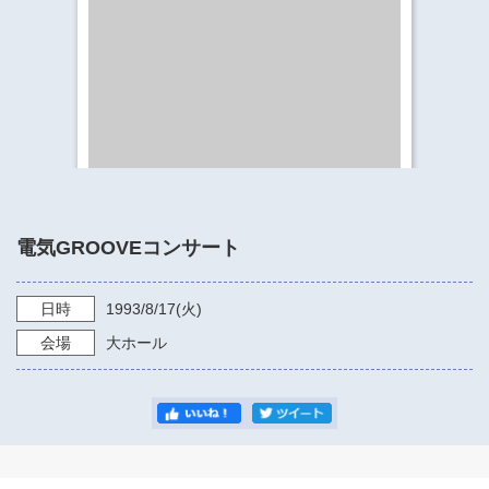
​​​​​​​​​​​​​神奈川県立県民ホール
・ パイプオルガン
ギャラリーSNS
・ 神奈川県民ホールの取り組み
電気GROOVEコンサート
日時
1993/8/17
(火)
会場
大ホール