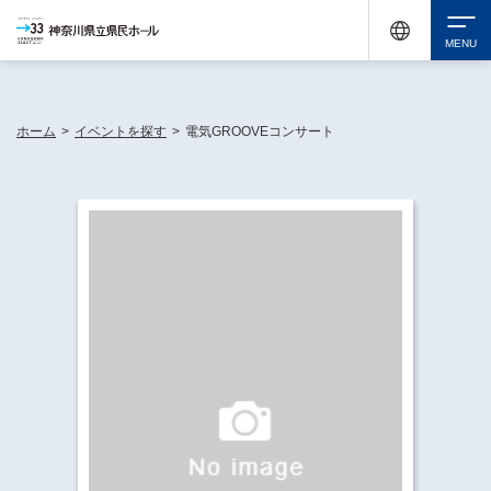
神奈川県民ホールは休館中においても、県内33市町村で多彩な芸術文化を届ける活動
《KANAGAWA 33 ACT》を展開し、地域に身近な感動を広げています。
検索
ホーム
>
イベントを探す
>
電気GROOVEコンサート
チケット購入
イベントを探す
・ イベント一覧
休館中の県民ホールについて
・ イベントカレンダー
・ 施設概要
神奈川県立県民ホールSNS