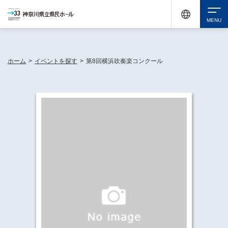
神奈川県民ホールは休館中においても、県内33市町村で多彩な芸術文化を届ける活動
《KANAGAWA 33 ACT》を展開し、地域に身近な感動を広げています。
検索
ホーム
>
イベントを探す
>
第8回横浜吹奏楽コンクール
チケット購入
イベントを探す
・ イベント一覧
休館中の県民ホールについて
・ イベントカレンダー
・ 施設概要
神奈川県立県民ホールSNS