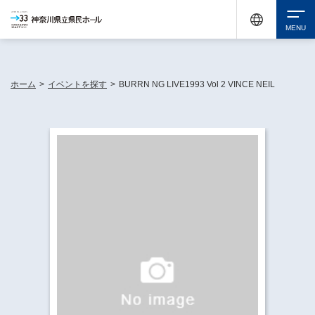
神奈川県民ホールは休館中においても、県内33市町村で多彩な芸術文化を届ける活動
《KANAGAWA 33 ACT》を展開し、地域に身近な感動を広げています。
検索
ホーム
>
イベントを探す
>
BURRN NG LIVE1993 Vol 2 VINCE NEIL
チケット購入
イベントを探す
・ イベント一覧
休館中の県民ホールについて
・ イベントカレンダー
・ 施設概要
神奈川県立県民ホールSNS