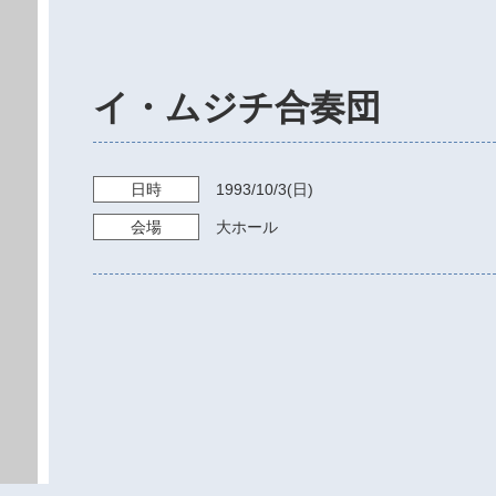
イ・ムジチ合奏団
日時
1993/10/3
(日)
会場
大ホール