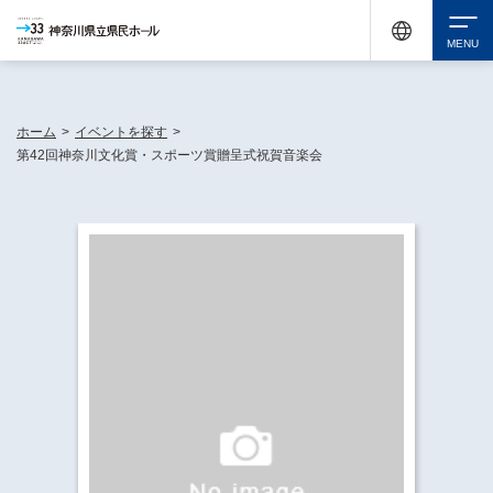
神奈川県民ホールは休館中においても、県内33市町村で多彩な芸術文化を届ける活動
《KANAGAWA 33 ACT》を展開し、地域に身近な感動を広げています。
検索
ホーム
>
イベントを探す
>
第42回神奈川文化賞・スポーツ賞贈呈式祝賀音楽会
チケット購入
イベントを探す
・ イベント一覧
休館中の県民ホールについて
・ イベントカレンダー
・ 施設概要
神奈川県立県民ホールSNS