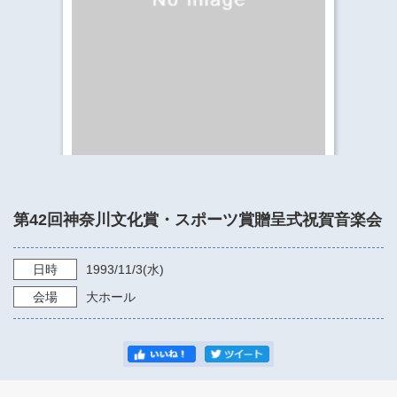
​​​​​​​​​​​​​神奈川県立県民ホール
・ パイプオルガン
ギャラリーSNS
・ 神奈川県民ホールの取り組み
第42回神奈川文化賞・スポーツ賞贈呈式祝賀音楽会
日時
1993/11/3
(水)
会場
大ホール