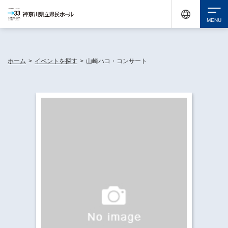
神奈川県民ホールは休館中においても、県内33市町村で多彩な芸術文化を届ける活動
《KANAGAWA 33 ACT》を展開し、地域に身近な感動を広げています。
検索
ホーム
>
イベントを探す
>
山崎ハコ・コンサート
チケット購入
イベントを探す
・ イベント一覧
休館中の県民ホールについて
・ イベントカレンダー
・ 施設概要
神奈川県立県民ホールSNS