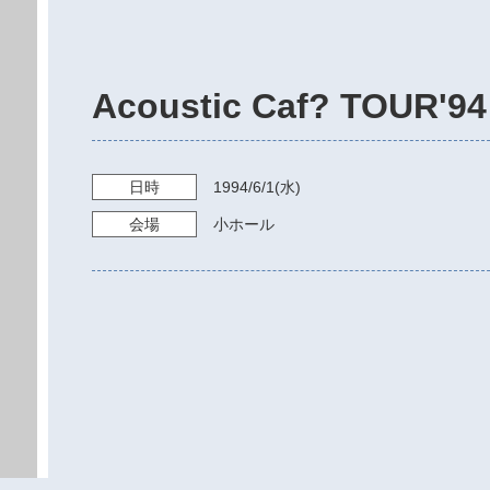
Acoustic Caf? TOUR'94
日時
1994/6/1
(水)
会場
小ホール