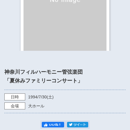
​​​​​​​​​​​​​神奈川県立県民ホール
・ パイプオルガン
ギャラリーSNS
・ 神奈川県民ホールの取り組み
神奈川フィルハーモニー管弦楽団
「夏休みファミリーコンサート」
日時
1994/7/30
(土)
会場
大ホール