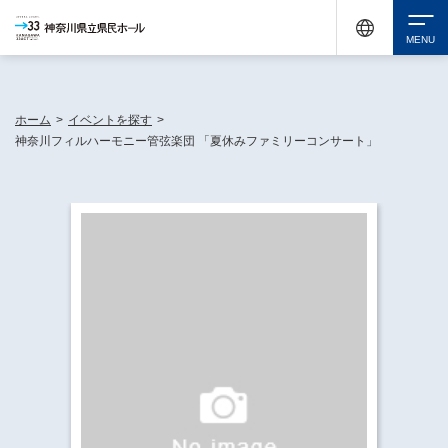
神奈川県民ホールは休館中においても、県内33市町村で多彩な芸術文化を届ける活動
《KANAGAWA 33 ACT》を展開し、地域に身近な感動を広げています。
検索
ホーム
>
イベントを探す
>
神奈川フィルハーモニー管弦楽団 「夏休みファミリーコンサート」
チケット購入
イベントを探す
・ イベント一覧
休館中の県民ホールについて
・ イベントカレンダー
・ 施設概要
神奈川県立県民ホールSNS