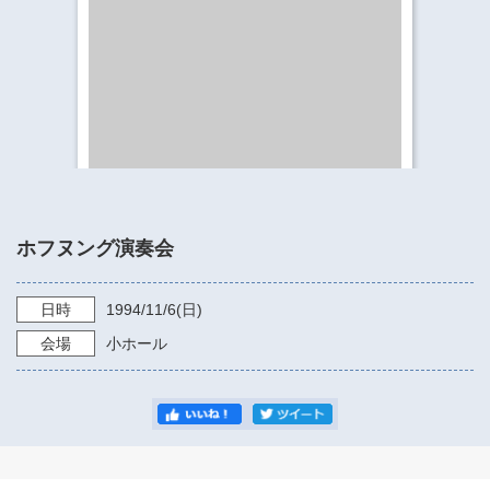
​​​​​​​​​​​​​神奈川県立県民ホール
・ パイプオルガン
ギャラリーSNS
・ 神奈川県民ホールの取り組み
ホフヌング演奏会
日時
1994/11/6
(日)
会場
小ホール