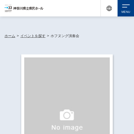
神奈川県民ホールは休館中においても、県内33市町村で多彩な芸術文化を届ける活動
《KANAGAWA 33 ACT》を展開し、地域に身近な感動を広げています。
検索
ホーム
>
イベントを探す
>
ホフヌング演奏会
チケット購入
イベントを探す
・ イベント一覧
休館中の県民ホールについて
・ イベントカレンダー
・ 施設概要
神奈川県立県民ホールSNS