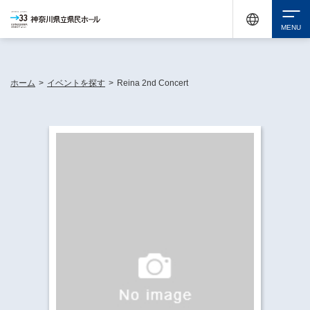
神奈川県民ホールは休館中においても、県内33市町村で多彩な芸術文化を届ける活動
《KANAGAWA 33 ACT》を展開し、地域に身近な感動を広げています。
検索
ホーム
>
イベントを探す
>
Reina 2nd Concert
チケット購入
イベントを探す
・ イベント一覧
休館中の県民ホールについて
・ イベントカレンダー
・ 施設概要
神奈川県立県民ホールSNS