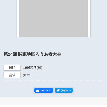
​​​​​​​​​​​​​神奈川県立県民ホール
・ パイプオルガン
ギャラリーSNS
・ 神奈川県民ホールの取り組み
第24回 関東地区ろうあ者大会
日時
1995/2/5
(日)
会場
大ホール