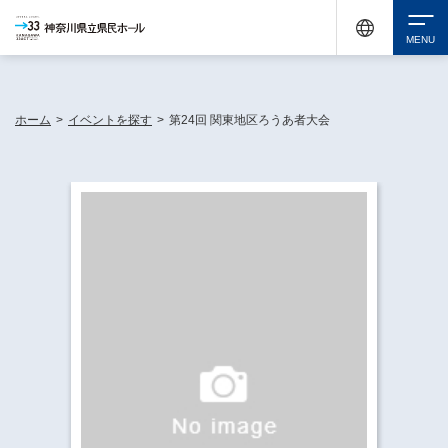
神奈川県民ホールは休館中においても、県内33市町村で多彩な芸術文化を届ける活動
《KANAGAWA 33 ACT》を展開し、地域に身近な感動を広げています。
検索
ホーム
>
イベントを探す
>
第24回 関東地区ろうあ者大会
チケット購入
イベントを探す
・ イベント一覧
休館中の県民ホールについて
・ イベントカレンダー
・ 施設概要
神奈川県立県民ホールSNS