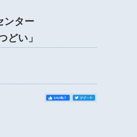
センター
のつどい」