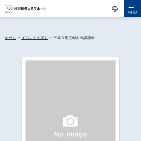
神奈川県民ホールは休館中においても、県内33市町村で多彩な芸術文化を届ける活動
《KANAGAWA 33 ACT》を展開し、地域に身近な感動を広げています。
検索
ホーム
>
イベントを探す
>
平成６年度樹木医講演会
チケット購入
イベントを探す
・ イベント一覧
休館中の県民ホールについて
・ イベントカレンダー
・ 施設概要
神奈川県立県民ホールSNS