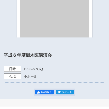
​​​​​​​​​​​​​神奈川県立県民ホール
・ パイプオルガン
ギャラリーSNS
・ 神奈川県民ホールの取り組み
平成６年度樹木医講演会
日時
1995/3/7
(火)
会場
小ホール