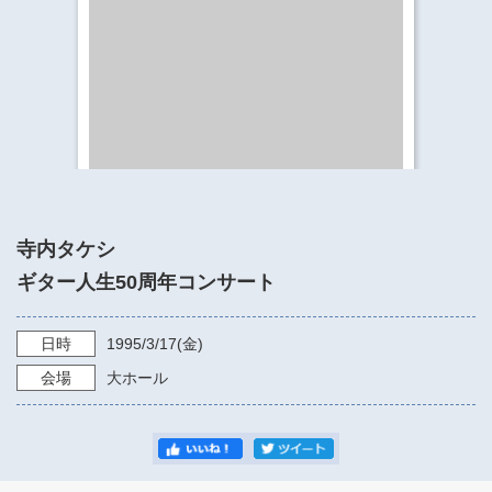
​​​​​​​​​​​​​神奈川県立県民ホール
・ パイプオルガン
ギャラリーSNS
・ 神奈川県民ホールの取り組み
寺内タケシ
ギター人生50周年コンサート
日時
1995/3/17
(金)
会場
大ホール