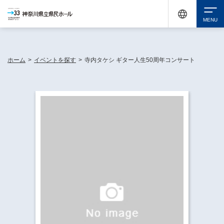
神奈川県民ホールは休館中においても、県内33市町村で多彩な芸術文化を届ける活動
《KANAGAWA 33 ACT》を展開し、地域に身近な感動を広げています。
検索
ホーム
>
イベントを探す
>
寺内タケシ ギター人生50周年コンサート
チケット購入
イベントを探す
・ イベント一覧
休館中の県民ホールについて
・ イベントカレンダー
・ 施設概要
神奈川県立県民ホールSNS