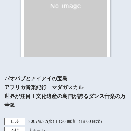
​​​​​​​​​​​​​神奈川県立県民ホール
・ パイプオルガン
ギャラリーSNS
・ 神奈川県民ホールの取り組み
パオパブとアイアイの宝島
アフリカ音楽紀行 マダガスカル
世界が注目！文化遺産の島国が誇るダンス音楽の万
華鏡
日時
2007/8/22
(水)
18:30
開演 （18:00 開場）
会場
大ホール