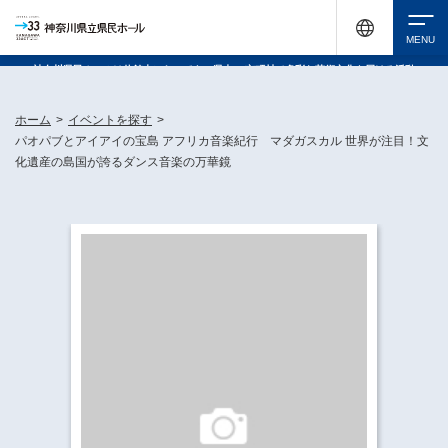
神奈川県民ホールは休館中においても、県内33市町村で多彩な芸術文化を届ける活動
《KANAGAWA 33 ACT》を展開し、地域に身近な感動を広げています。
検索
ホーム
>
イベントを探す
>
パオパブとアイアイの宝島 アフリカ音楽紀行 マダガスカル 世界が注目！文
化遺産の島国が誇るダンス音楽の万華鏡
チケット購入
イベントを探す
・ イベント一覧
休館中の県民ホールについて
・ イベントカレンダー
・ 施設概要
神奈川県立県民ホールSNS