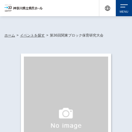
神奈川県民ホールは休館中においても、県内33市町村で多彩な芸術文化を届ける活動
《KANAGAWA 33 ACT》を展開し、地域に身近な感動を広げています。
検索
ホーム
>
イベントを探す
>
第36回関東ブロック保育研究大会
チケット購入
イベントを探す
・ イベント一覧
休館中の県民ホールについて
・ イベントカレンダー
・ 施設概要
神奈川県立県民ホールSNS