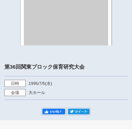
​​​​​​​​​​​​​神奈川県立県民ホール
・ パイプオルガン
ギャラリーSNS
・ 神奈川県民ホールの取り組み
第36回関東ブロック保育研究大会
日時
1995/7/5
(水)
会場
大ホール