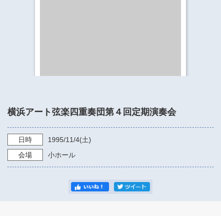
​​​​​​​​​​​​​神奈川県立県民ホール
・ パイプオルガン
ギャラリーSNS
・ 神奈川県民ホールの取り組み
横浜アート弦楽四重奏団第４回定期演奏会
日時
1995/11/4
(土)
会場
小ホール