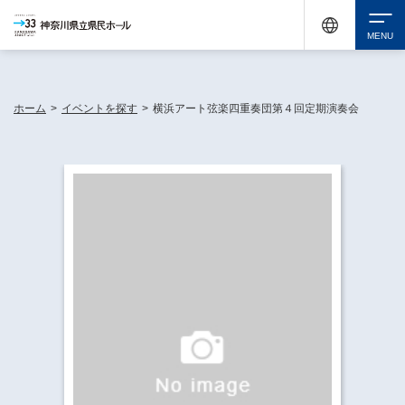
神奈川県民ホールは休館中においても、県内33市町村で多彩な芸術文化を届ける活動
《KANAGAWA 33 ACT》を展開し、地域に身近な感動を広げています。
検索
ホーム
>
イベントを探す
>
横浜アート弦楽四重奏団第４回定期演奏会
チケット購入
イベントを探す
・ イベント一覧
休館中の県民ホールについて
・ イベントカレンダー
・ 施設概要
神奈川県立県民ホールSNS