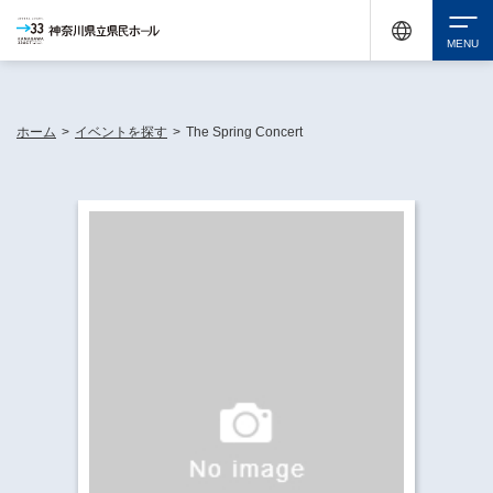
神奈川県民ホールは休館中においても、県内33市町村で多彩な芸術文化を届ける活動
《KANAGAWA 33 ACT》を展開し、地域に身近な感動を広げています。
検索
ホーム
>
イベントを探す
>
The Spring Concert
チケット購入
イベントを探す
・ イベント一覧
休館中の県民ホールについて
・ イベントカレンダー
・ 施設概要
神奈川県立県民ホールSNS