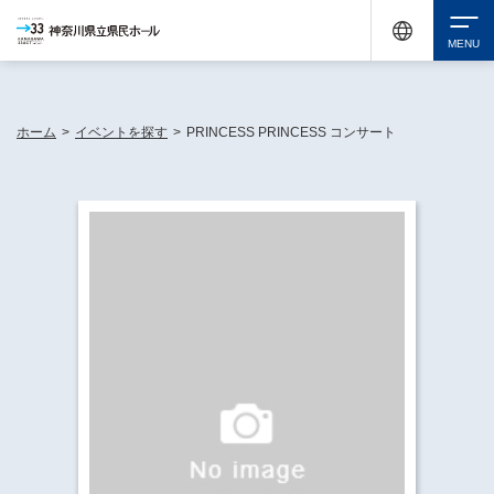
神奈川県民ホールは休館中においても、県内33市町村で多彩な芸術文化を届ける活動
《KANAGAWA 33 ACT》を展開し、地域に身近な感動を広げています。
検索
ホーム
>
イベントを探す
>
PRINCESS PRINCESS コンサート
チケット購入
イベントを探す
・ イベント一覧
休館中の県民ホールについて
・ イベントカレンダー
・ 施設概要
神奈川県立県民ホールSNS