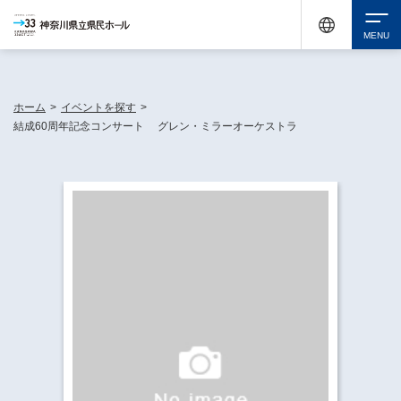
神奈川県民ホールは休館中においても、県内33市町村で多彩な芸術文化を届ける活動
《KANAGAWA 33 ACT》を展開し、地域に身近な感動を広げています。
検索
ホーム
>
イベントを探す
>
結成60周年記念コンサート グレン・ミラーオーケストラ
チケット購入
イベントを探す
・ イベント一覧
休館中の県民ホールについて
・ イベントカレンダー
・ 施設概要
神奈川県立県民ホールSNS