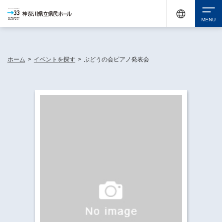
神奈川県民ホールは休館中においても、県内33市町村で多彩な芸術文化を届ける活動
《KANAGAWA 33 ACT》を展開し、地域に身近な感動を広げています。
検索
ホーム
>
イベントを探す
>
ぶどうの会ピアノ発表会
チケット購入
イベントを探す
・ イベント一覧
休館中の県民ホールについて
・ イベントカレンダー
・ 施設概要
神奈川県立県民ホールSNS