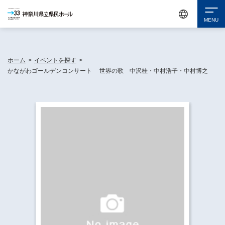
神奈川県民ホールは休館中においても、県内33市町村で多彩な芸術文化を届ける活動
《KANAGAWA 33 ACT》を展開し、地域に身近な感動を広げています。
検索
ホーム
>
イベントを探す
>
かながわゴールデンコンサート 世界の歌 中沢桂・中村浩子・中村博之
チケット購入
イベントを探す
・ イベント一覧
休館中の県民ホールについて
・ イベントカレンダー
・ 施設概要
神奈川県立県民ホールSNS