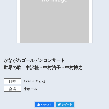
​​​​​​​​​​​​​神奈川県立県民ホール
・ パイプオルガン
ギャラリーSNS
・ 神奈川県民ホールの取り組み
かながわゴールデンコンサート
世界の歌 中沢桂・中村浩子・中村博之
日時
1996/5/21
(火)
会場
小ホール