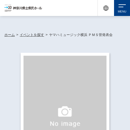
神奈川県民ホールは休館中においても、県内33市町村で多彩な芸術文化を届ける活動
《KANAGAWA 33 ACT》を展開し、地域に身近な感動を広げています。
検索
ホーム
>
イベントを探す
>
ヤマハミュージック横浜 ＰＭＳ管発表会
チケット購入
イベントを探す
・ イベント一覧
休館中の県民ホールについて
・ イベントカレンダー
・ 施設概要
神奈川県立県民ホールSNS