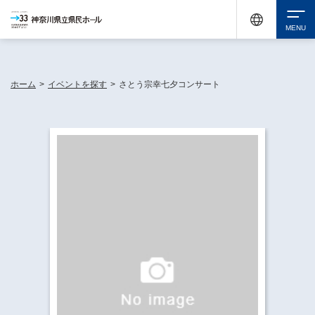
神奈川県民ホールは休館中においても、県内33市町村で多彩な芸術文化を届ける活動
《KANAGAWA 33 ACT》を展開し、地域に身近な感動を広げています。
検索
ホーム
>
イベントを探す
>
さとう宗幸七夕コンサート
チケット購入
イベントを探す
・ イベント一覧
休館中の県民ホールについて
・ イベントカレンダー
・ 施設概要
神奈川県立県民ホールSNS