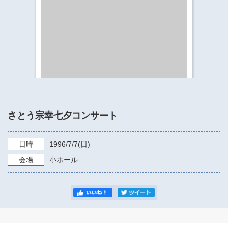
​​​​​​​​​​​​​神奈川県立県民ホール
・ パイプオルガン
ギャラリーSNS
・ 神奈川県民ホールの取り組み
さとう宗幸七夕コンサート
日時
1996/7/7
(日)
会場
小ホール