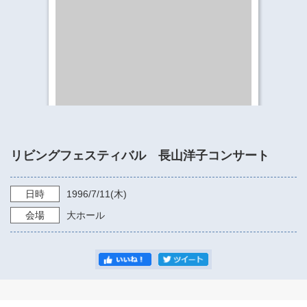
​​​​​​​​​​​​​神奈川県立県民ホール
・ パイプオルガン
ギャラリーSNS
・ 神奈川県民ホールの取り組み
リビングフェスティバル 長山洋子コンサート
日時
1996/7/11
(木)
会場
大ホール