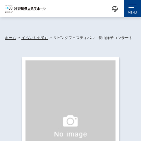
神奈川県民ホールは休館中においても、県内33市町村で多彩な芸術文化を届ける活動
《KANAGAWA 33 ACT》を展開し、地域に身近な感動を広げています。
検索
ホーム
>
イベントを探す
>
リビングフェスティバル 長山洋子コンサート
チケット購入
イベントを探す
・ イベント一覧
休館中の県民ホールについて
・ イベントカレンダー
・ 施設概要
神奈川県立県民ホールSNS