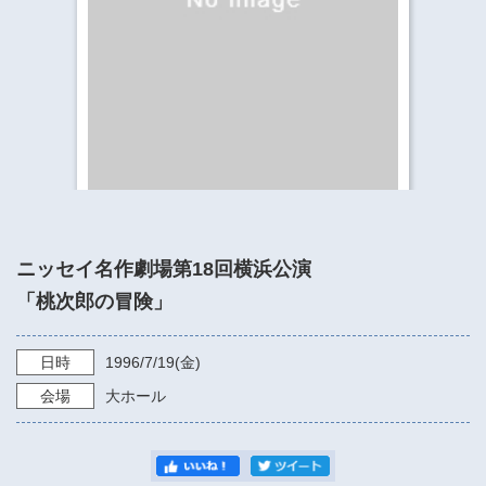
​​​​​​​​​​​​​神奈川県立県民ホール
・ パイプオルガン
ギャラリーSNS
・ 神奈川県民ホールの取り組み
ニッセイ名作劇場第18回横浜公演
「桃次郎の冒険」
日時
1996/7/19
(金)
会場
大ホール