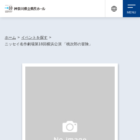
神奈川県民ホールは休館中においても、県内33市町村で多彩な芸術文化を届ける活動
《KANAGAWA 33 ACT》を展開し、地域に身近な感動を広げています。
検索
ホーム
>
イベントを探す
>
ニッセイ名作劇場第18回横浜公演 「桃次郎の冒険」
チケット購入
イベントを探す
・ イベント一覧
休館中の県民ホールについて
・ イベントカレンダー
・ 施設概要
神奈川県立県民ホールSNS