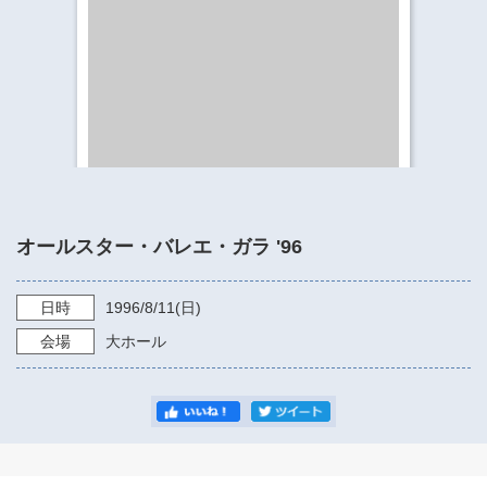
​​​​​​​​​​​​​神奈川県立県民ホール
・ パイプオルガン
ギャラリーSNS
・ 神奈川県民ホールの取り組み
オールスター・バレエ・ガラ '96
日時
1996/8/11
(日)
会場
大ホール