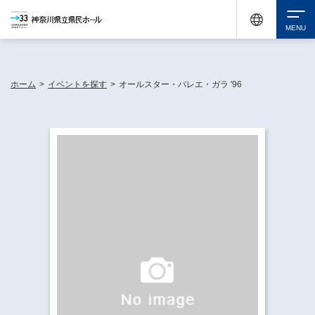
神奈川県民ホールは休館中においても、県内33市町村で多彩な芸術文化を届ける活動
《KANAGAWA 33 ACT》を展開し、地域に身近な感動を広げています。
検索
ホーム
>
イベントを探す
>
オールスター・バレエ・ガラ '96
チケット購入
イベントを探す
・ イベント一覧
休館中の県民ホールについて
・ イベントカレンダー
・ 施設概要
神奈川県立県民ホールSNS