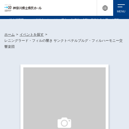
神奈川県民ホールは休館中においても、県内33市町村で多彩な芸術文化を届ける活動
《KANAGAWA 33 ACT》を展開し、地域に身近な感動を広げています。
検索
ホーム
>
イベントを探す
>
レニングラード・フィルの響き サンクトペテルブルグ・フィルハーモニー交
響楽団
チケット購入
イベントを探す
・ イベント一覧
休館中の県民ホールについて
・ イベントカレンダー
・ 施設概要
神奈川県立県民ホールSNS